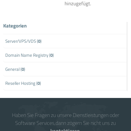
hinzugefügt.
Kategorien
Server/VPS/VDS (
0
)
Domain Name Registry (
0
)
General (
0
)
Reseller Hosting (
0
)
Haben Sie Fragen zu unsere Dienstleistungen oder
Software Services,dann zögern Sie nicht uns zu
kontaktieren
.