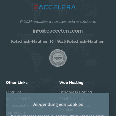
© 2025 eaccelera ...secure online solutions
info@eaccelera.com
Kötschach-Mauthen 10 | 9640 Kötschach-Mauthen
Other Links
Web Hosting
Über uns
Wordpress Hosting
Kontaktieren Sie uns
Email Hosting
Verwendung von Cookies
Datenschutzerklärung
Secure Web Access
Solution
Impressum
Wir verwenden Cookies auf unserer Website, um Ihnen einen